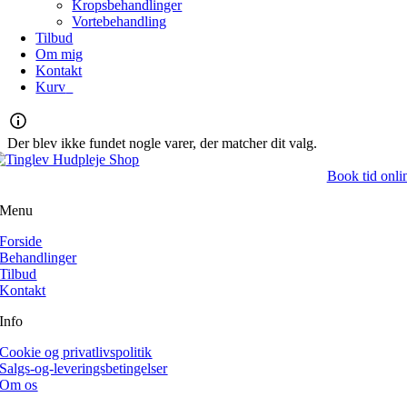
Kropsbehandlinger
Vortebehandling
Tilbud
Om mig
Kontakt
Kurv
0
Der blev ikke fundet nogle varer, der matcher dit valg.
Book tid onli
Menu
Forside
Behandlinger
Tilbud
Kontakt
Info
Cookie og privatlivspolitik
Salgs-og-leveringsbetingelser
Om os