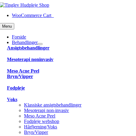
Skip
to
WooCommerce Cart
0
content
Menu
Forside
Behandlinger
Ansigtsbehandlinger
Mesoterapi noninvasiv
Meso Acne Peel
Bryn/Vipper
Fodpleje
Voks
Klassiske ansigtsbehandlinger
Mesoterapi non-invasiv
Meso Acne Peel
Fodpleje webshop
Hårfjerning/Voks
Bryn/Vipper