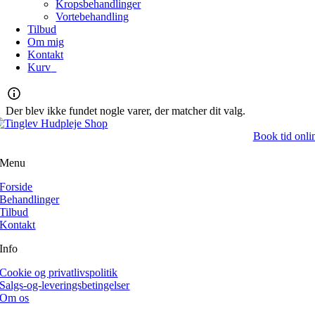
Kropsbehandlinger
Vortebehandling
Tilbud
Om mig
Kontakt
Kurv
0
Der blev ikke fundet nogle varer, der matcher dit valg.
Book tid onli
Menu
Forside
Behandlinger
Tilbud
Kontakt
Info
Cookie og privatlivspolitik
Salgs-og-leveringsbetingelser
Om os