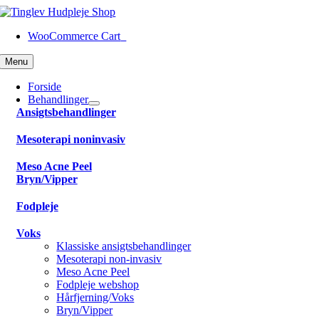
Skip
to
WooCommerce Cart
0
content
Menu
Forside
Behandlinger
Ansigtsbehandlinger
Mesoterapi noninvasiv
Meso Acne Peel
Bryn/Vipper
Fodpleje
Voks
Klassiske ansigtsbehandlinger
Mesoterapi non-invasiv
Meso Acne Peel
Fodpleje webshop
Hårfjerning/Voks
Bryn/Vipper