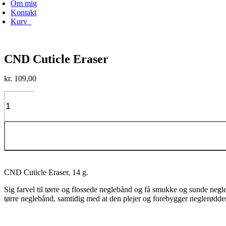
Om mig
Kontakt
Kurv
0
CND Cuticle Eraser
kr.
109,00
CND
Cuticle
Eraser
antal
CND Cuticle Eraser, 14 g.
Sig farvel til tørre og flossede neglebånd og få smukke og sunde ne
tørre neglebånd, samtidig med at den plejer og forebygger neglerødder