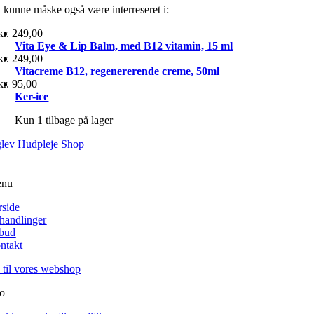
 kunne måske også være interreseret i:
kr.
249,00
Vita Eye & Lip Balm, med B12 vitamin, 15 ml
kr.
249,00
Vitacreme B12, regenererende creme, 50ml
kr.
95,00
Ker-ice
Kun 1 tilbage på lager
nu
rside
handlinger
lbud
ntakt
 til vores webshop
fo