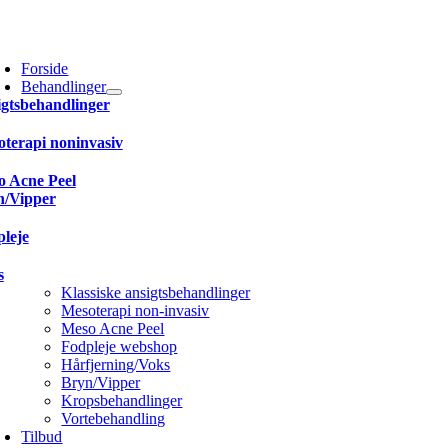
Skip
to
oggle
content
avigation
Forside
Behandlinger
gtsbehandlinger
terapi noninvasiv
 Acne Peel
n/Vipper
leje
s
Klassiske ansigtsbehandlinger
Mesoterapi non-invasiv
Meso Acne Peel
Fodpleje webshop
Hårfjerning/Voks
Bryn/Vipper
Kropsbehandlinger
Vortebehandling
Tilbud