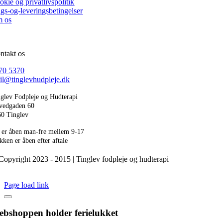
okie og privatlivspolitik
lgs-og-leveringsbetingelser
 os
ntakt os
70 5370
il@tinglevhudpleje.dk
glev Fodpleje og Hudterapi
vedgaden 60
60 Tinglev
 er åben man-fre mellem 9-17
kken er åben efter aftale
Copyright 2023 - 2015 | Tinglev fodpleje og hudterapi
Page load link
bshoppen holder ferielukket