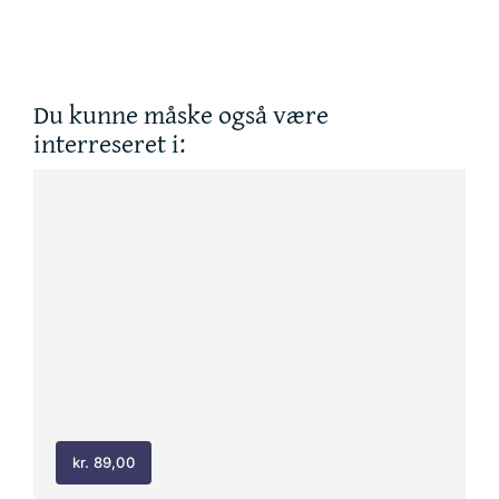
skodeo
antal
Du kunne måske også være
interreseret i:
kr.
89,00