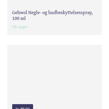
Gehwol Negle- og hudbeskyttelsesspray,
100 ml
På lager
kr.
89,00