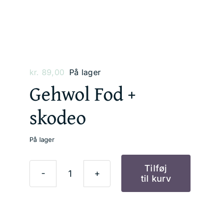
kr.
89,00
På lager
Gehwol Fod +
skodeo
På lager
Tilføj
til kurv
Gehwol
Fod
+