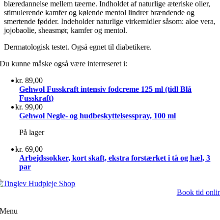
blæredannelse mellem tæerne. Indholdet af naturlige æteriske olier,
stimulerende kamfer og kølende mentol lindrer brændende og
smertende fødder. Indeholder naturlige virkemidler såsom: aloe vera,
jojobaolie, sheasmør, kamfer og mentol.
Dermatologisk testet. Også egnet til diabetikere.
Du kunne måske også være interreseret i:
kr.
89,00
Gehwol Fusskraft intensiv fodcreme 125 ml (tidl Blå
Fusskraft)
kr.
99,00
Gehwol Negle- og hudbeskyttelsesspray, 100 ml
På lager
kr.
69,00
Arbejdssokker, kort skaft, ekstra forstærket i tå og hæl, 3
par
Book tid onli
Menu