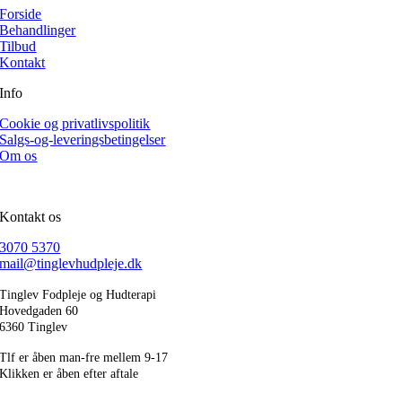
Forside
Behandlinger
Tilbud
Kontakt
Info
Cookie og privatlivspolitik
Salgs-og-leveringsbetingelser
Om os
Kontakt os
3070 5370
mail@tinglevhudpleje.dk
Tinglev Fodpleje og Hudterapi
Hovedgaden 60
6360 Tinglev
Tlf er åben man-fre mellem 9-17
Klikken er åben efter aftale