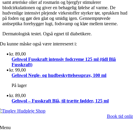
samt æteriske olier af rosmarin og bjergfyr stimulerer
blodcirkulationen og giver en behagelig følelse af varme. De
hudvenlige intensivt plejende virkestoffer styrker tør, sprukken hud
på foden og gør den glat og smidig igen. Gennemprøvede
antiseptika forebygger lugt, fodsvamp og kløe mellem tæerne.
Dermatologisk testet. Også egnet til diabetikere.
Du kunne måske også være interreseret i:
kr.
89,00
Gehwol Fusskraft intensiv fodcreme 125 ml (tidl Blå
Fusskraft)
kr.
99,00
Gehwol Negle- og hudbeskyttelsesspray, 100 ml
På lager
kr.
89,00
Gehwol – Fusskraft Blå, til trætte fødder, 125 ml
Book tid onli
Menu