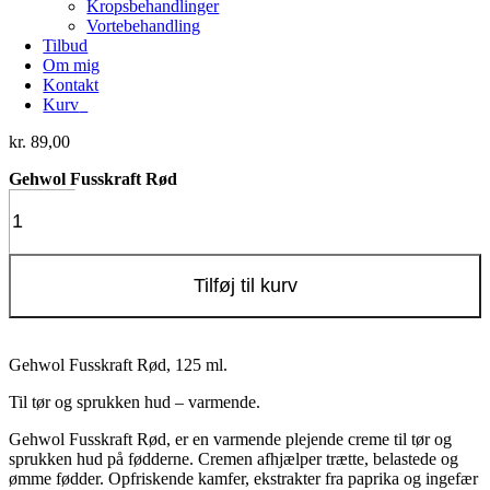
Kropsbehandlinger
Vortebehandling
Tilbud
Om mig
Kontakt
Kurv
0
kr.
89,00
Gehwol Fusskraft Rød
Gehwol
Fusskraft
Rød
antal
Tilføj til kurv
Gehwol Fusskraft Rød, 125 ml.
Til tør og sprukken hud – varmende.
Gehwol Fusskraft Rød, er en varmende plejende creme til tør og
sprukken hud på fødderne. Cremen afhjælper trætte, belastede og
ømme fødder. Opfriskende kamfer, ekstrakter fra paprika og ingefær