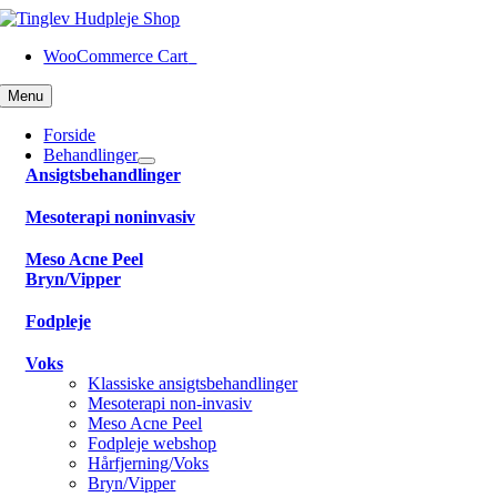
Skip
to
WooCommerce Cart
0
content
Menu
Forside
Behandlinger
Ansigtsbehandlinger
Mesoterapi noninvasiv
Meso Acne Peel
Bryn/Vipper
Fodpleje
Voks
Klassiske ansigtsbehandlinger
Mesoterapi non-invasiv
Meso Acne Peel
Fodpleje webshop
Hårfjerning/Voks
Bryn/Vipper