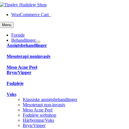
Skip
to
WooCommerce Cart
0
content
Menu
Forside
Behandlinger
Ansigtsbehandlinger
Mesoterapi noninvasiv
Meso Acne Peel
Bryn/Vipper
Fodpleje
Voks
Klassiske ansigtsbehandlinger
Mesoterapi non-invasiv
Meso Acne Peel
Fodpleje webshop
Hårfjerning/Voks
Bryn/Vipper