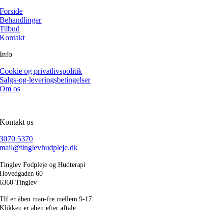
Forside
Behandlinger
Tilbud
Kontakt
Info
Cookie og privatlivspolitik
Salgs-og-leveringsbetingelser
Om os
Kontakt os
3070 5370
mail@tinglevhudpleje.dk
Tinglev Fodpleje og Hudterapi
Hovedgaden 60
6360 Tinglev
Tlf er åben man-fre mellem 9-17
Klikken er åben efter aftale