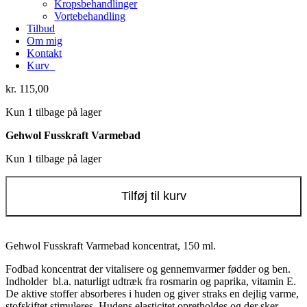
Kropsbehandlinger
Vortebehandling
Tilbud
Om mig
Kontakt
Kurv
0
kr.
115,00
Kun 1 tilbage på lager
Gehwol Fusskraft Varmebad
Kun 1 tilbage på lager
Gehwol
Tilføj til kurv
Fusskraft
Varmebad
antal
Gehwol Fusskraft Varmebad koncentrat, 150 ml.
Fodbad koncentrat der vitalisere og gennemvarmer fødder og ben.
Indholder bl.a. naturligt udtræk fra rosmarin og paprika, vitamin E.
De aktive stoffer absorberes i huden og giver straks en dejlig varme,
stofskiftet stimuleres. Hudens elasticitet opretholdes og der sker