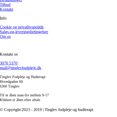
Tilbud
Kontakt
Info
Cookie og privatlivspolitik
Salgs-og-leveringsbetingelser
Om os
Kontakt os
3070 5370
mail@tinglevhudpleje.dk
Tinglev Fodpleje og Hudterapi
Hovedgaden 60
6360 Tinglev
Tlf er åben man-fre mellem 9-17
Klikken er åben efter aftale
© Copyright 2023 - 2019 | Tinglev fodpleje og hudterapi