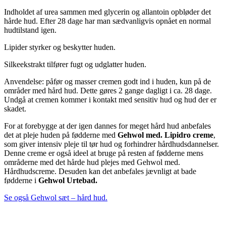
Indholdet af urea sammen med glycerin og allantoin opbløder det
hårde hud. Efter 28 dage har man sædvanligvis opnået en normal
hudtilstand igen.
Lipider styrker og beskytter huden.
Silkeekstrakt tilfører fugt og udglatter huden.
Anvendelse: påfør og masser cremen godt ind i huden, kun på de
områder med hård hud. Dette gøres 2 gange dagligt i ca. 28 dage.
Undgå at cremen kommer i kontakt med sensitiv hud og hud der er
skadet.
For at forebygge at der igen dannes for meget hård hud anbefales
det at pleje huden på fødderne med
Gehwol med. Lipidro creme
,
som giver intensiv pleje til tør hud og forhindrer hårdhudsdannelser.
Denne creme er også ideel at bruge på resten af fødderne mens
områderne med det hårde hud plejes med Gehwol med.
Hårdhudscreme. Desuden kan det anbefales jævnligt at bade
fødderne i
Gehwol Urtebad.
Se også Gehwol sæt – hård hud.