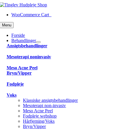
Skip
to
WooCommerce Cart
0
content
Menu
Forside
Behandlinger
Ansigtsbehandlinger
Mesoterapi noninvasiv
Meso Acne Peel
Bryn/Vipper
Fodpleje
Voks
Klassiske ansigtsbehandlinger
Mesoterapi non-invasiv
Meso Acne Peel
Fodpleje webshop
Hårfjerning/Voks
Bryn/Vipper