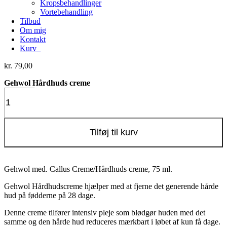
Kropsbehandlinger
Vortebehandling
Tilbud
Om mig
Kontakt
Kurv
0
kr.
79,00
Gehwol Hårdhuds creme
Gehwol
Hårdhuds
creme
antal
Tilføj til kurv
Gehwol med. Callus Creme/Hårdhuds creme, 75 ml.
Gehwol Hårdhudscreme hjælper med at fjerne det generende hårde
hud på fødderne på 28 dage.
Denne creme tilfører intensiv pleje som blødgør huden med det
samme og den hårde hud reduceres mærkbart i løbet af kun få dage.