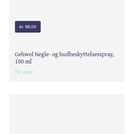
kr.
99,00
Gehwol Negle- og hudbeskyttelsesspray,
100 ml
På lager