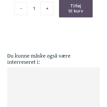
Tilføj
til kurv
Gerlasan
Håndcreme
-
intensiv
pleje
og
Du kunne måske også være
beskyttelse
interreseret i:
75
ml
antal