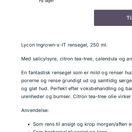
På lager
Ti
Lycon
Ingrown-
x-
Lycon Ingrown-x-IT rensegel, 250 ml.
IT
rensegel
Med salicylsyre, citron tea-tree, calendula og ar
antal
En fantastisk rensegel som er mild og renser hud
porerne og rense grundigt ud og samtidig sørg
og glat hud. Perfekt efter voksbehandling og b
urenheder og bumser. Citron tea-tree olie virker
Anvendelse:
Som rens til ansigt og krop morgen/aften ef