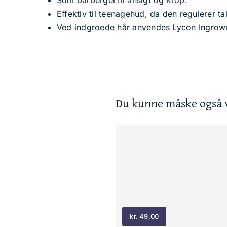
Som barbergel til ansigt og krop.
Effektiv til teenagehud, da den regulerer t
Ved indgroede hår anvendes Lycon Ingrown-x
Du kunne måske også v
kr.
49,00