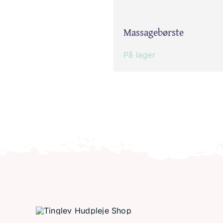
Massagebørste
På lager