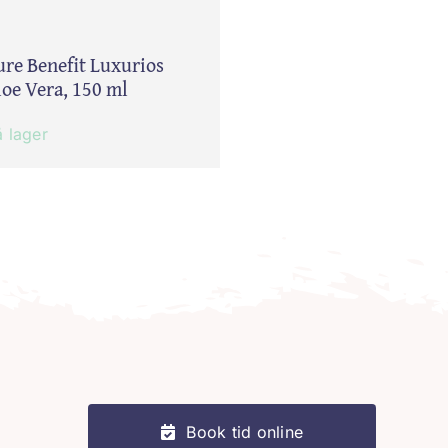
ure Benefit Luxurios
loe Vera, 150 ml
 lager
Book tid online