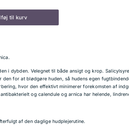
lføj til kurv
nica.
en i dybden. Velegnet til både ansigt og krop. Salicylsyr
er den for at blødgøre huden, så hudens egen fugtbinden
arbering, hvor den effektivt minimerer forekomsten af in
 antibakterielt og calendule og arnica har helende, lindr
terfulgt af den daglige hudplejerutine.