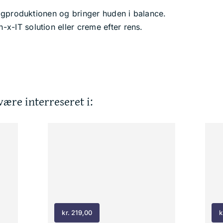
algproduktionen og bringer huden i balance.
-IT solution eller creme efter rens.
ære interreseret i:
kr.
219,00
k