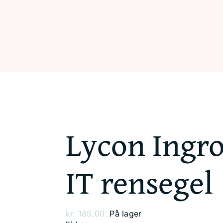
Skip
to
content
Lycon Ingr
IT rensegel
kr.
185,00
På lager