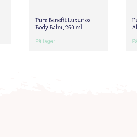
Pure Benefit Luxurios
P
Body Balm, 250 ml.
A
På lager
På