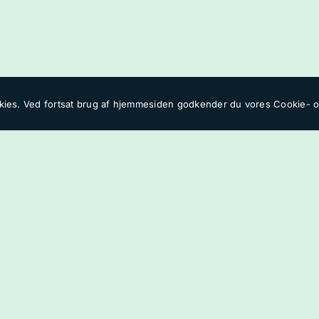
Webshoppen
Indkomne ordrer pakke
ies. Ved fortsat brug af hjemmesiden godkender du vores
Cookie- og