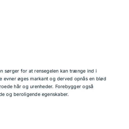
en sørger for at rensegelen kan trænge ind i
de evner øges markant og derved opnås en blød
dgroede hår og urenheder. Forebygger også
ende og beroligende egenskaber.