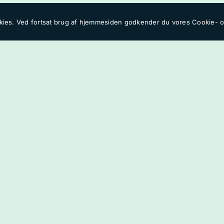
ies. Ved fortsat brug af hjemmesiden godkender du vores
Cookie- og
Webshoppen
Indkomne ordrer pakke