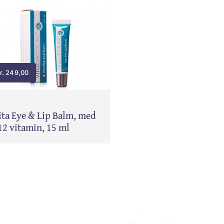
r.
249,00
ita Eye & Lip Balm, med
12 vitamin, 15 ml