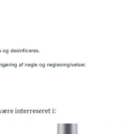
s og desinficeres.
ngøring af negle og negleomgivelser.
ære interreseret i: