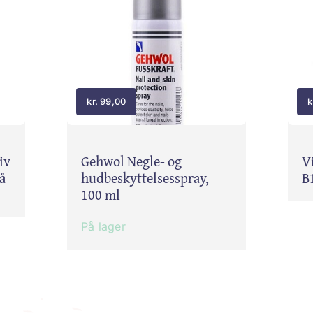
kr.
99,00
k
iv
Gehwol Negle- og
V
å
hudbeskyttelsesspray,
B
100 ml
På lager