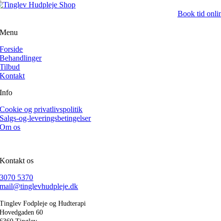
Book tid onli
Menu
Forside
Behandlinger
Tilbud
Kontakt
Info
Cookie og privatlivspolitik
Salgs-og-leveringsbetingelser
Om os
Kontakt os
3070 5370
mail@tinglevhudpleje.dk
Tinglev Fodpleje og Hudterapi
Hovedgaden 60