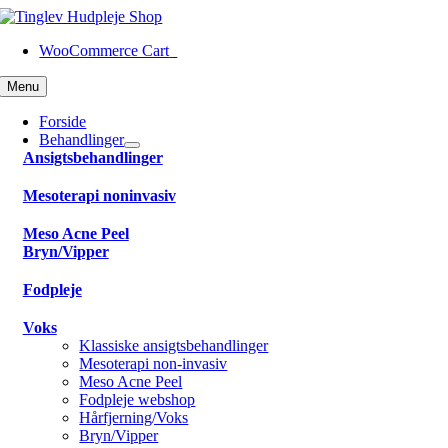
Skip
to
WooCommerce Cart
0
content
Menu
Forside
Behandlinger
Ansigtsbehandlinger
Mesoterapi noninvasiv
Meso Acne Peel
Bryn/Vipper
Fodpleje
Voks
Klassiske ansigtsbehandlinger
Mesoterapi non-invasiv
Meso Acne Peel
Fodpleje webshop
Hårfjerning/Voks
Bryn/Vipper