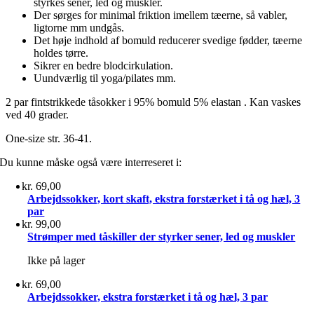
styrkes sener, led og muskler.
Der sørges for minimal friktion imellem tæerne, så vabler,
ligtorne mm undgås.
Det høje indhold af bomuld reducerer svedige fødder, tæerne
holdes tørre.
Sikrer en bedre blodcirkulation.
Uundværlig til yoga/pilates mm.
2 par fintstrikkede tåsokker i 95% bomuld 5% elastan . Kan vaskes
ved 40 grader.
One-size str. 36-41.
Du kunne måske også være interreseret i:
kr.
69,00
Arbejdssokker, kort skaft, ekstra forstærket i tå og hæl, 3
par
kr.
99,00
Strømper med tåskiller der styrker sener, led og muskler
Ikke på lager
kr.
69,00
Arbejdssokker, ekstra forstærket i tå og hæl, 3 par