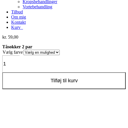
Kropsbehandlinger
Vortebehandling
Tilbud
Om mig
Kontakt
Kurv
0
kr.
59,00
Tåsokker 2 par
Vælg farve
Tåsokker
2
par
antal
Tilføj til kurv