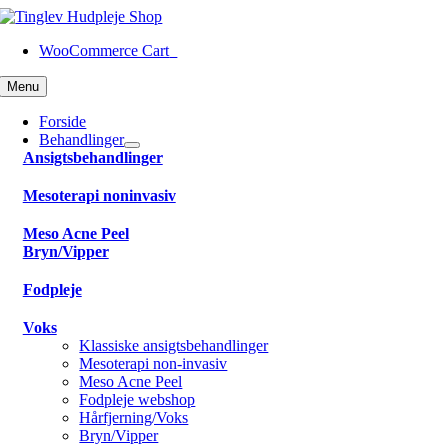
Skip
to
WooCommerce Cart
0
content
Menu
Forside
Behandlinger
Ansigtsbehandlinger
Mesoterapi noninvasiv
Meso Acne Peel
Bryn/Vipper
Fodpleje
Voks
Klassiske ansigtsbehandlinger
Mesoterapi non-invasiv
Meso Acne Peel
Fodpleje webshop
Hårfjerning/Voks
Bryn/Vipper