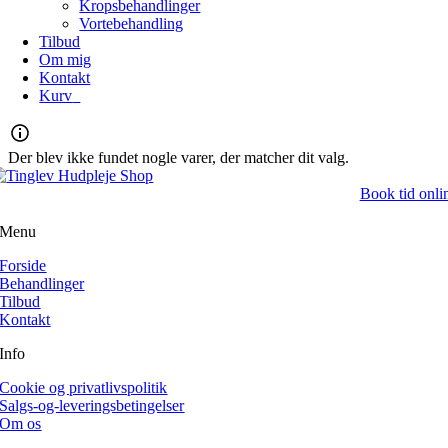
Kropsbehandlinger
Vortebehandling
Tilbud
Om mig
Kontakt
Kurv
0
Der blev ikke fundet nogle varer, der matcher dit valg.
Book tid onli
Menu
Forside
Behandlinger
Tilbud
Kontakt
Info
Cookie og privatlivspolitik
Salgs-og-leveringsbetingelser
Om os