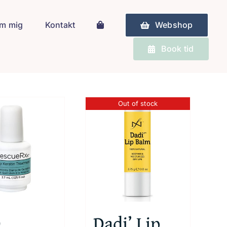
m mig
Kontakt
Webshop
Book tid
Out of stock
D
Dadi’ Lip