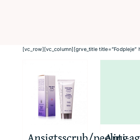
Skip
to
content
[vc_row][vc_column][grve_title title=”Fodpleje”
Ansigtsscrub/peeling
Anti-ag