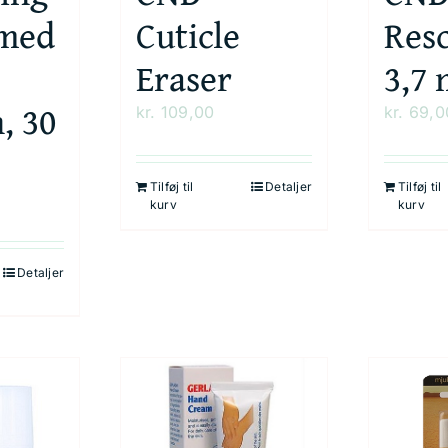
med
Cuticle
Res
Eraser
3,7 
, 30
kr.
109,00
kr.
69,0
Tilføj til
Detaljer
Tilføj til
kurv
kurv
Detaljer