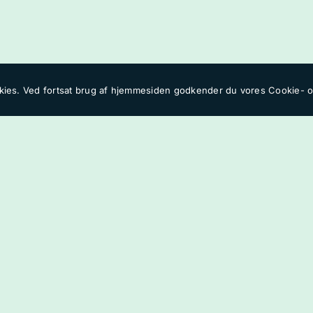
Webshoppen
ies. Ved fortsat brug af hjemmesiden godkender du vores
Cookie- og
Indkomne ordrer pakke