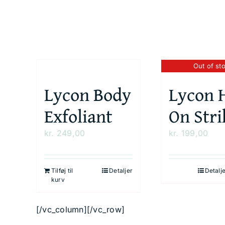
Out of st
Lycon Body
Lycon 
Exfoliant
On Stri
kr.
249,00
kr.
199,00
Tilføj til
Detaljer
Detalj
kurv
[/vc_column][/vc_row]