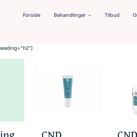
Forside
Behandlinger
Tilbud
O
 heading=”h2″]
ing
CND
CN