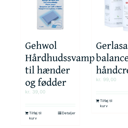
Gehwol
Gerlas
Hårdhudssvamp
balanc
til hænder
håndc
og fødder
kr.
99,00
kr.
39,00
Tilføj til
kurv
Tilføj til
Detaljer
kurv