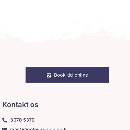
Book tid online
Kontakt os
3070 5370
mail@tinglevhudpleje.dk