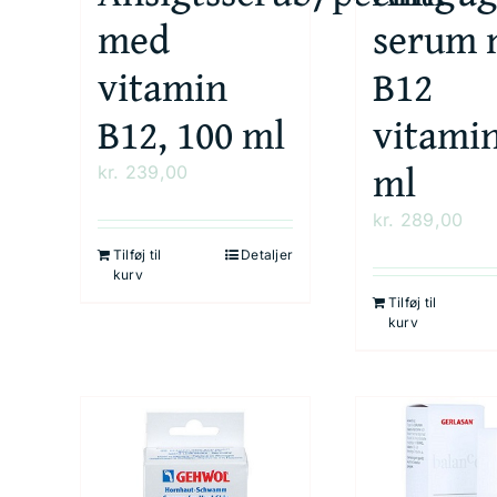
med
serum 
vitamin
B12
B12, 100 ml
vitamin
ml
kr.
239,00
kr.
289,00
Tilføj til
Detaljer
kurv
Tilføj til
kurv