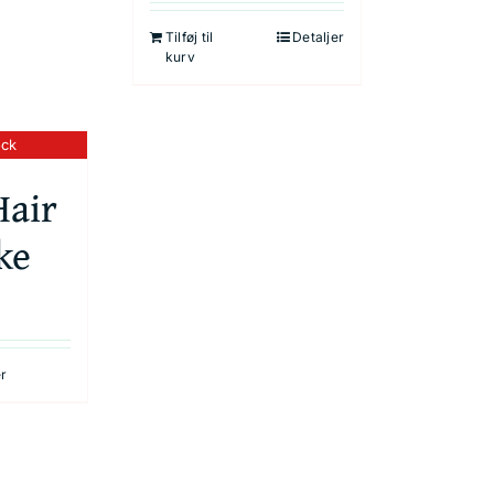
Tilføj til
Detaljer
kurv
ock
Hair
ke
er