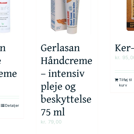
an
Gerlasan
Ker-
e
Håndcreme
kr.
95,0
reme
– intensiv
Tilføj til
pleje og
kurv
beskyttelse
Detaljer
75 ml
kr.
79,00