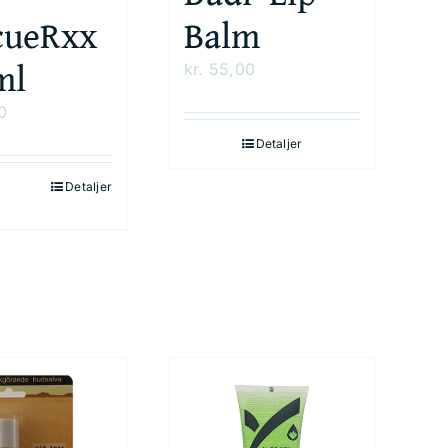
cueRxx
Balm
ml
kr.
55,00
0
Detaljer
Detaljer