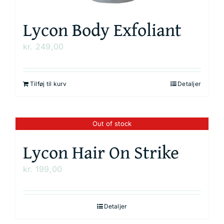
Lycon Body Exfoliant
kr.
249,00
Tilføj til kurv
Detaljer
Out of stock
Lycon Hair On Strike
kr.
199,00
Detaljer