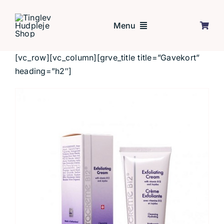
Skip
to
Menu
content
[vc_row][vc_column][grve_title title=”Gavekort”
Forside
heading=”h2″]
Behandlinger
Tilbud
Om mig
Kontakt