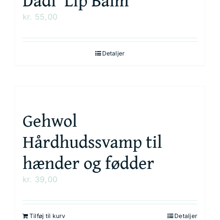
kr.
55,00
Detaljer
Gehwol
Hårdhudssvamp til
hænder og fødder
kr.
39,00
Tilføj til kurv
Detaljer