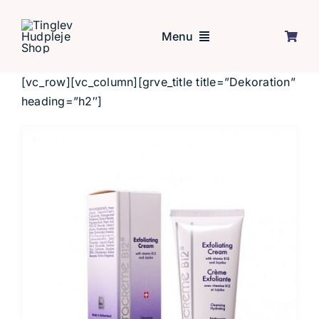
Skip
to
Menu
content
[vc_row][vc_column][grve_title title=”Dekoration”
Forside
heading=”h2″]
Behandlinger
Tilbud
Om mig
Kontakt