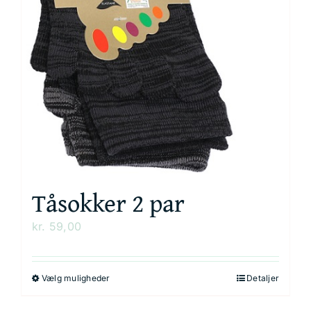
Kurv
Tåsokker 2 par
kr.
59,00
Vælg muligheder
Detaljer
Dette
vare