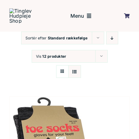
Skip
to
Menu
content
Sortér efter
Standard rækkefølge
Forside
Vis
12 produkter
Behandlinger
Tilbud
Om mig
Kontakt