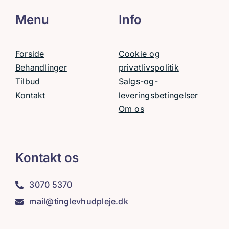
Menu
Info
Forside
Cookie og
Behandlinger
privatlivspolitik
Tilbud
Salgs-og-
Kontakt
leveringsbetingelser
Om os
Kontakt os
3070 5370
mail@tinglevhudpleje.dk